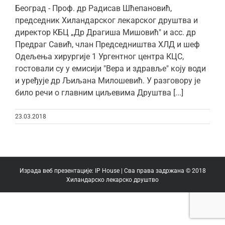
Београд - Проф. др Радисав Шћепановић,
председник Хиландарског лекарског друштва и
директор КБЦ „Др Драгиша Мишовић" и асс. др
Предраг Савић, члан Председништва ХЛД и шеф
Одељења хирургије 1 Ургентног центра КЦС,
гостовали су у емисији "Вера и здравље" коју води
и уређује др Љиљана Милошевић. У разговору је
било речи о главним циљевима Друштва [...]
23.03.2018
Израда веб презентације:
IP House
| Сва права задржана © 2018
Хиландарско лекарско друштво