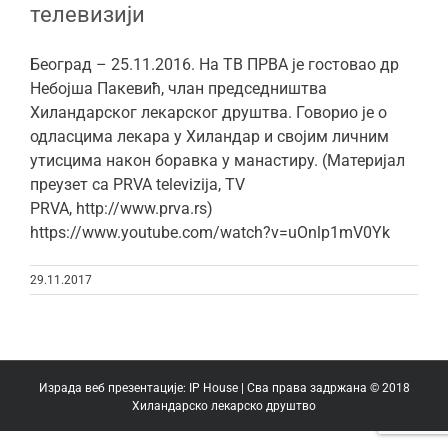
телевизији
Београд – 25.11.2016. На ТВ ПРВА је гостовао др
Небојша Пакевић, члан председништва
Хиландарског лекарског друштва. Говорио је о
одласцима лекара у Хиландар и својим личним
утисцима након боравка у манастиру. (Материјал
преузет са PRVA televizija, TV
PRVA, http://www.prva.rs)
https://www.youtube.com/watch?v=uOnlp1mV0Yk
29.11.2017
Израда веб презентације:
IP House
| Сва права задржана © 2018
Хиландарско лекарско друштво