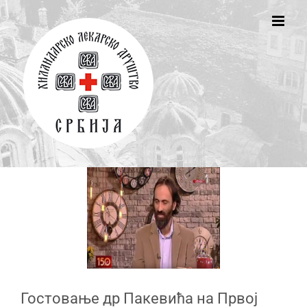
Skip
to
content
Гостовање др Пакевића на Првој