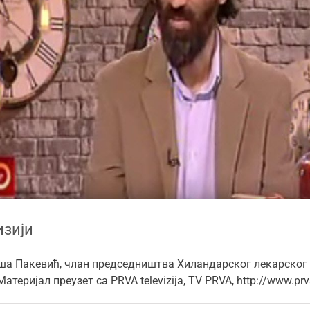
изији
ојша Пакевић, члан председништва Хиландарског лекарског 
теријал преузет са PRVA televizija, TV PRVA, http://www.p