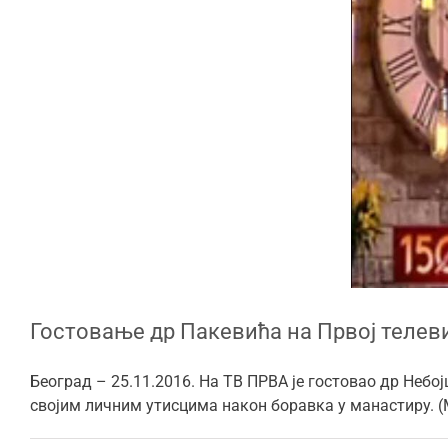
Гостовање др Пакевића на Првој телев
Београд – 25.11.2016. На ТВ ПРВА је гостовао др Неб
својим личним утисцима након боравка у манастиру. (Ма