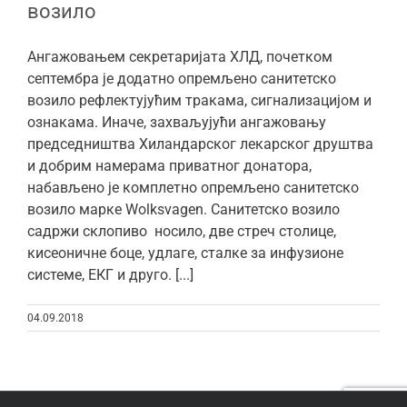
возило
Ангажовањем секретаријата ХЛД, почетком
септембра је додатно опремљено санитетско
возило рефлектујућим тракама, сигнализацијом и
ознакама. Иначе, захваљујући ангажовању
председништва Хиландарског лекарског друштва
и добрим намерама приватног донатора,
набављено је комплетно опремљено санитетско
возило марке Wolksvagen. Санитетско возило
садржи склопиво носило, две стреч столице,
кисеоничне боце, удлаге, сталке за инфузионе
системе, ЕКГ и друго. [...]
04.09.2018