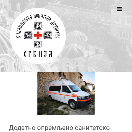
Skip
to
content
Додатно опремљено санитетско