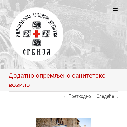
Skip
to
content
Додатно опремљено санитетско
возило
Претходно
Следеће