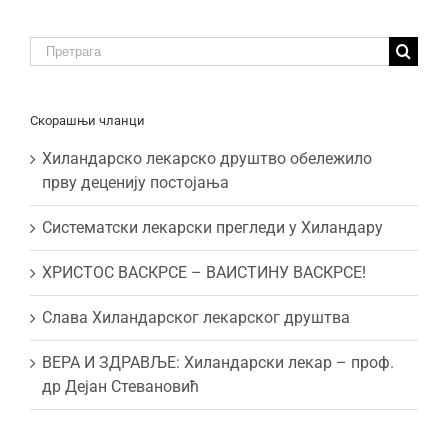
Traži:
Скорашњи чланци
Хиландарско лекарско друштво обележило
прву деценију постојања
Систематски лекарски прегледи у Хиландару
ХРИСТОС ВАСКРСЕ – ВАИСТИНУ ВАСКРСЕ!
Слава Хиландарског лекарског друштва
ВЕРА И ЗДРАВЉЕ: Хиландарски лекар – проф.
др Дејан Стевановић