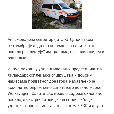
Ангажовањем секретаријата ХЛД, почетком
септембра је додатно опремљено санитетско
возило рефлектујућим тракама, сигнализацијом и
ознакама.
Иначе, захваљујући ангажовању председништва
Хиландарског лекарског друштва и добрим
намерама приватног донатора, набављено је
комплетно опремљено санитетско возило марке
Wolksvagen. Санитетско возило садржи склопиво
носило, две стреч столице, кисеоничне боце,
удлаге, сталке за инфузионе системе, ЕКГ и друго.