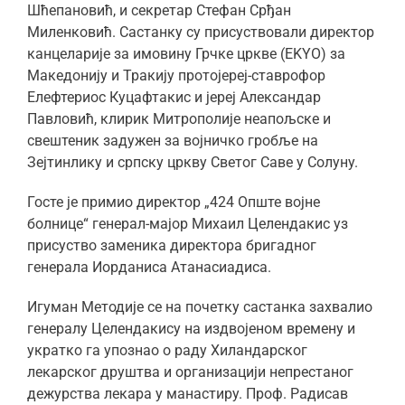
Шћепановић, и секретар Стефан Срђан
Миленковић. Састанку су присуствовали директор
канцеларије за имовину Грчке цркве (EKYO) за
Македонију и Тракију протојереј-ставрофор
Елефтериос Куцафтакис и јереј Александар
Павловић, клирик Митрополије неапољске и
свештеник задужен за војничко гробље на
Зејтинлику и српску цркву Светог Саве у Солуну.
Госте је примио директор „424 Опште војне
болнице“ генерал-мајор Михаил Целендакис уз
присуство заменика директора бригадног
генерала Иорданиса Атанасиадиса.
Игуман Методије се на почетку састанка захвалио
генералу Целендакису на издвојеном времену и
укратко га упознао о раду Хиландарског
лекарског друштва и организацији непрестаног
дежурства лекара у манастиру. Проф. Радисав