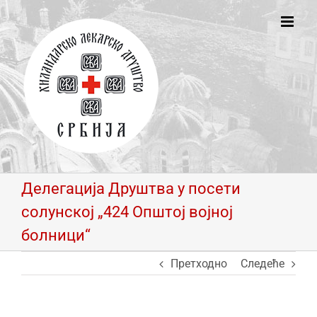
Skip
to
content
Делегација Друштва у посети
солунској „424 Општој војној
болници“
Претходно
Следеће