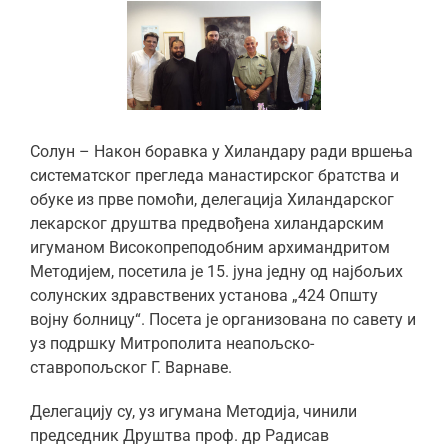
Солун – Након боравка у Хиландару ради вршења
систематског прегледа манастирског братства и
обуке из прве помоћи, делегација Хиландарског
лекарског друштва предвођена хиландарским
игуманом Високопреподобним архимандритом
Методијем, посетила је 15. јуна једну од најбољих
солунских здравствених установа „424 Општу
војну болницу“. Посета је организована по савету и
уз подршку Митрополита неапољско-
ставропољског Г. Варнаве.
Делегацију су, уз игумана Методија, чинили
председник Друштва проф. др Радисав