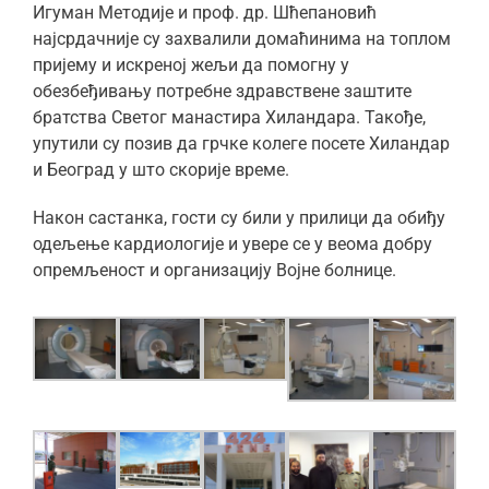
Игуман Методије и проф. др. Шћепановић
најсрдачније су захвалили домаћинима на топлом
пријему и искреној жељи да помогну у
обезбеђивању потребне здравствене заштите
братства Светог манастира Хиландара. Такође,
упутили су позив да грчке колеге посете Хиландар
и Београд у што скорије време.
Након састанка, гости су били у прилици да обиђу
одељење кардиологије и увере се у веома добру
опремљеност и организацију Војне болнице.