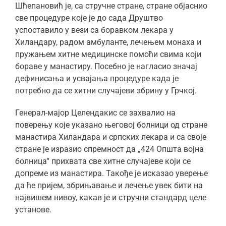
Шћепановић је, са стручне стране, стране објаснио
све процедуре које је до сада Друштво
успоставило у вези са боравком лекара у
Хиландару, радом амбуланте, лечењем монаха и
пружањем хитне медицинске помоћи свима који
бораве у манастиру. Посебно је нагласио значај
дефинисања и усвајања процедуре када је
потребно да се хитни случајеви збрину у Грчкој.
Генерал-мајор Целендакис се захвалио на
поверењу које указано његовој болници од стране
манастира Хиландара и српских лекара и са своје
стране је изразио спремност да „424 Општа војна
болница“ прихвата све хитне случајеве који се
допреме из манастира. Такође је исказао уверење
да ће пријем, збрињавање и лечење увек бити на
највишем нивоу, какав је и стручни стандард целе
установе.