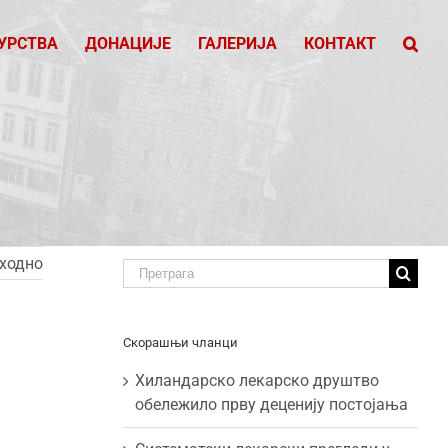
УРСТВА
ДОНАЦИЈЕ
ГАЛЕРИЈА
КОНТАКТ
ходно
Traži:
Скорашњи чланци
Хиландарско лекарско друштво
обележило прву деценију постојања