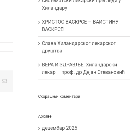
Систематски лекарски прегледи у
Хиландару
ХРИСТОС ВАСКРСЕ – ВАИСТИНУ
ВАСКРСЕ!
Слава Хиландарског лекарског
друштва
ВЕРА И ЗДРАВЉЕ: Хиландарски
лекар – проф. др Дејан Стевановић
t
k
Email
Скорашњи коментари
Архиве
децембар 2025