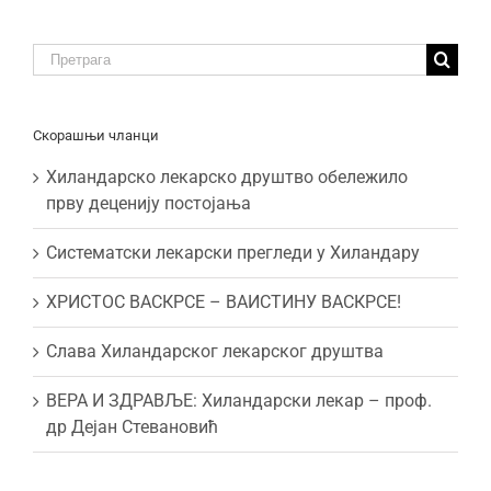
Traži:
Скорашњи чланци
Хиландарско лекарско друштво обележило
прву деценију постојања
Систематски лекарски прегледи у Хиландару
ХРИСТОС ВАСКРСЕ – ВАИСТИНУ ВАСКРСЕ!
Слава Хиландарског лекарског друштва
ВЕРА И ЗДРАВЉЕ: Хиландарски лекар – проф.
др Дејан Стевановић