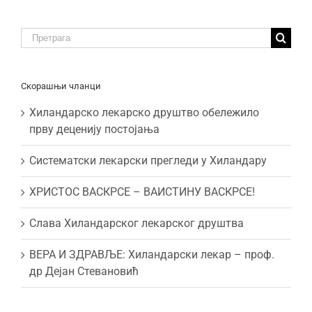
Traži:
Скорашњи чланци
Хиландарско лекарско друштво обележило
прву деценију постојања
Систематски лекарски прегледи у Хиландару
ХРИСТОС ВАСКРСЕ – ВАИСТИНУ ВАСКРСЕ!
Слава Хиландарског лекарског друштва
ВЕРА И ЗДРАВЉЕ: Хиландарски лекар – проф.
др Дејан Стевановић