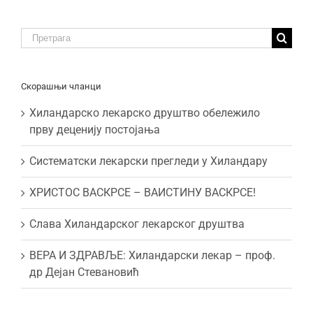
Traži:
Скорашњи чланци
Хиландарско лекарско друштво обележило
прву деценију постојања
Систематски лекарски прегледи у Хиландару
ХРИСТОС ВАСКРСЕ – ВАИСТИНУ ВАСКРСЕ!
Слава Хиландарског лекарског друштва
ВЕРА И ЗДРАВЉЕ: Хиландарски лекар – проф.
др Дејан Стевановић