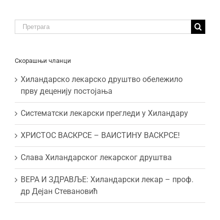
Traži:
Скорашњи чланци
Хиландарско лекарско друштво обележило
прву деценију постојања
Систематски лекарски прегледи у Хиландару
ХРИСТОС ВАСКРСЕ – ВАИСТИНУ ВАСКРСЕ!
Слава Хиландарског лекарског друштва
ВЕРА И ЗДРАВЉЕ: Хиландарски лекар – проф.
др Дејан Стевановић