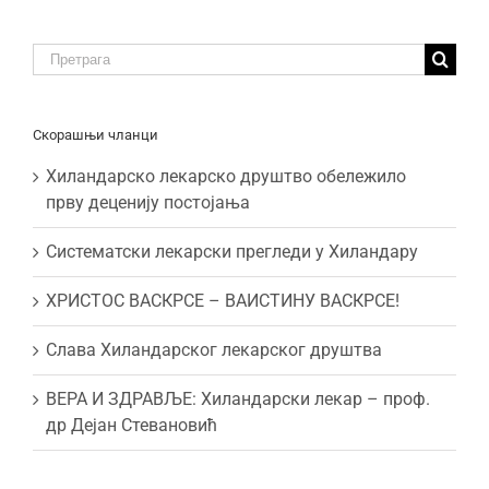
Traži:
Скорашњи чланци
Хиландарско лекарско друштво обележило
прву деценију постојања
Систематски лекарски прегледи у Хиландару
ХРИСТОС ВАСКРСЕ – ВАИСТИНУ ВАСКРСЕ!
Слава Хиландарског лекарског друштва
ВЕРА И ЗДРАВЉЕ: Хиландарски лекар – проф.
др Дејан Стевановић