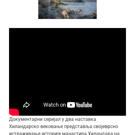
Документарни серијал у два наставка
Хиландарско вековање представља својеврсно
истраживање историје манастира Хиландара на