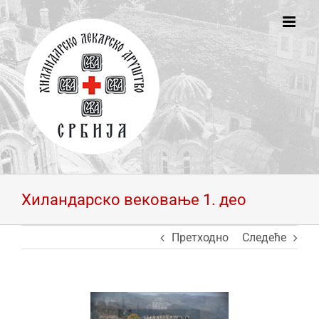
Skip
to
content
Хиландарско вековање 1. део
Претходно
Следеће