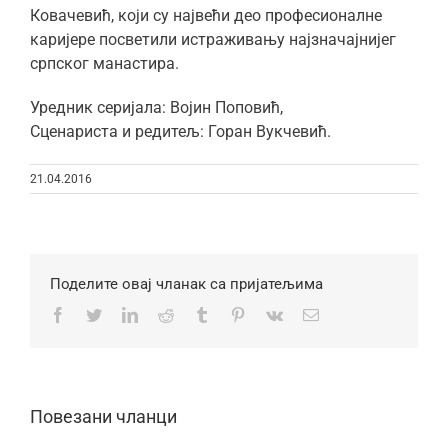
Ковачевић, који су највећи део професионалне
каријере посветили истраживању најзначајнијег
српског манастира.
Уредник серијала: Војин Поповић,
Сценариста и редитељ: Горан Вукчевић.
21.04.2016
Поделите овај чланак са пријатељима
Facebook
Twitter
LinkedIn
Reddit
Tumblr
Pinterest
Vk
Email
Повезани чланци