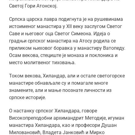
Светој Гори Атонској.
Српска царска лавра подигнута је на рушевинама
истоименог манастира у XII веку заслугом Светог
Саве и његовог оца Светог Симеона. Идеја о
градњи српског манастира на Атосу родила се
приликом њиховог боравка у манастиру Ватопеду.
Осам векова, стециште је монаха и поклоника и
место молитвеног тиховања.
Током векова, Хиландар, али и остале светогорске
манастире обнављале су и помагале многе
знамените, али и мање поознате личности из
српске историје.
О настанку српског Хиландара, говоре
Високопреподобни архимандрит Методије, игуман
манастира Хиландара, као и професори Душан
Миловановић, Владета Јанковић и Мирко